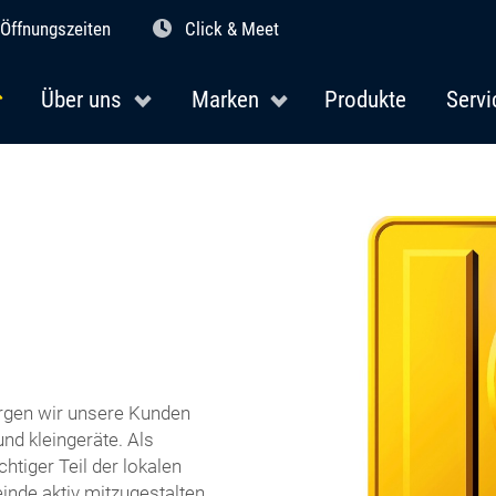
Öffnungszeiten
Click & Meet
Über uns
Marken
Produkte
Servi
orgen wir unsere Kunden
nd kleingeräte. Als
htiger Teil der lokalen
inde aktiv mitzugestalten.