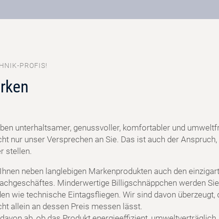
HNIK-PROFIS!
rken
ben unterhaltsamer, genussvoller, komfortabler und umweltf
cht nur unser Versprechen an Sie. Das ist auch der Anspruch, 
 stellen.
 Ihnen neben langlebigen Markenprodukten auch den einzigart
achgeschäftes. Minderwertige Billigschnäppchen werden Sie
en wie technische Eintagsfliegen. Wir sind davon überzeugt, 
cht allein an dessen Preis messen lässt.
davon ab, ob das Produkt energieeffizient, umweltverträglich,